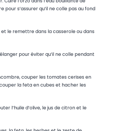
r. Cuire l’orzo dans l’eau bouillante de
 pour s’assurer qu’il ne colle pas au fond
zo et le remettre dans la casserole ou dans
mélanger pour éviter qu’il ne colle pendant
oncombre, couper les tomates cerises en
 couper la feta en cubes et hacher les
ter l’huile d’olive, le jus de citron et le
es, la feta, les herbes et le zeste de