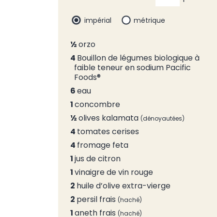
impérial
métrique
½
orzo
4
Bouillon de légumes biologique à
faible teneur en sodium Pacific
Foods®
6
eau
1
concombre
½
olives kalamata
dénoyautées
4
tomates cerises
4
fromage feta
1
jus de citron
1
vinaigre de vin rouge
2
huile d’olive extra-vierge
2
persil frais
haché
1
aneth frais
haché