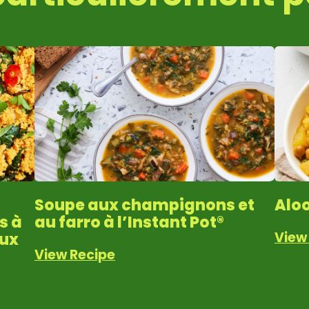
Soupe aux champignons et
Aloo
s à
au farro à l’Instant Pot®
View
oux
View Recipe