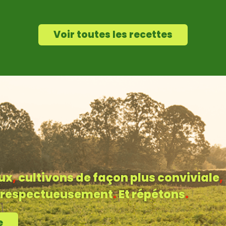
Voir toutes les recettes
ux
,
cultivons de façon plus conviviale
,
s respectueusement
.
Et répétons
.
e